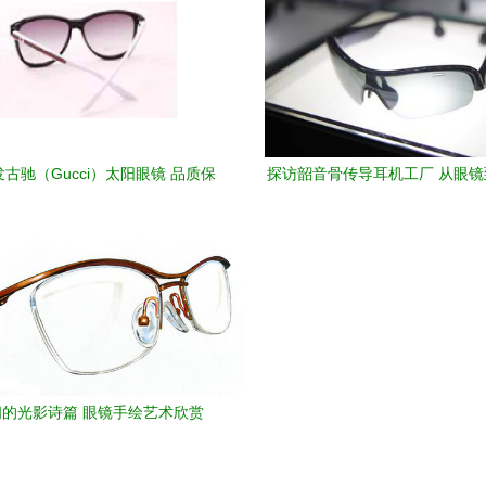
古驰（Gucci）太阳眼镜 品质保
探访韶音骨传导耳机工厂 从眼
障与时尚之选
一场听觉技术的革命
间的光影诗篇 眼镜手绘艺术欣赏