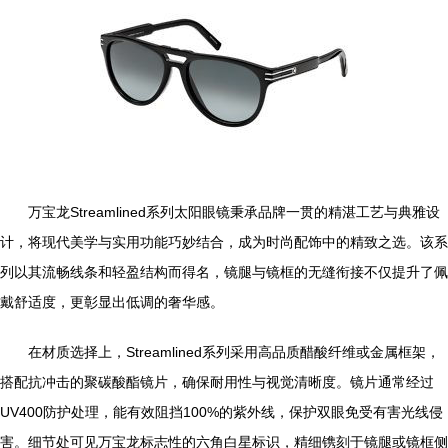
万宝龙Streamlined系列太阳眼镜秉承品牌一贯的精湛工艺与典雅设
计，将现代美学与实用功能巧妙结合，成为时尚配饰中的精致之选。该系
列以其流畅线条和轻盈结构而得名，镜腿与镜框的无缝衔接不仅提升了佩
戴舒适度，更彰显出低调的奢华感。
在材质选择上，Streamlined系列采用高品质醋酸纤维或金属框架，
搭配抗冲击的聚碳酸酯镜片，确保耐用性与视觉清晰度。镜片通常经过
UV400防护处理，能有效阻挡100%的紫外线，保护双眼免受有害光线侵
害。细节处可见万宝龙标志性的六角白星标识，精细镌刻于镜腿或镜框侧