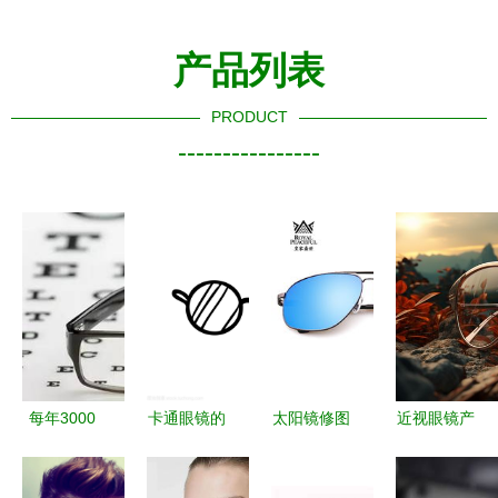
产品列表
PRODUCT
----------------
每年3000
卡通眼镜的
太阳镜修图
近视眼镜产
万人戴着劣
矢量图绘制
技巧 打造
品摄影 捕
质眼镜，你
指南
专业级墨镜
捉细节，彰