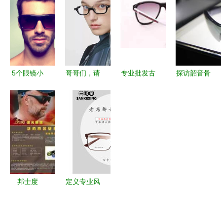
的眼睛还好
主图与详情
显品质
吗？
页产品图
5个眼镜小
哥哥们，请
专业批发古
探访韶音骨
技巧，即刻
用眼
驰
传导耳机工
提升颜值变
镜“杀”我
（Gucci）
厂 从眼镜
型男
——论眼镜
太阳眼镜
到未来，一
的魅力与符
品质保障与
场听觉技术
号学
时尚之选
的革命
邦士度
定义专业风
BASTO激
范 探索高
光防护眼镜
端商务眼镜