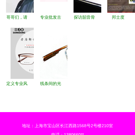
哥哥们，请
专业批发古
探访韶音骨
邦士度
用眼
驰
传导耳机工
BASTO激
镜“杀”我
（Gucci）
厂 从眼镜
光防护眼镜
——论眼镜
太阳眼镜
到未来，一
专业守护您
的魅力与符
品质保障与
场听觉技术
的视觉安全
号学
时尚之选
的革命
定义专业风
线条间的光
范 探索高
影诗篇 眼
端商务眼镜
镜手绘艺术
的卓越品质
欣赏
与设计哲学
地址：上海市宝山区长江西路1568号2号楼210室
电话：1380660**