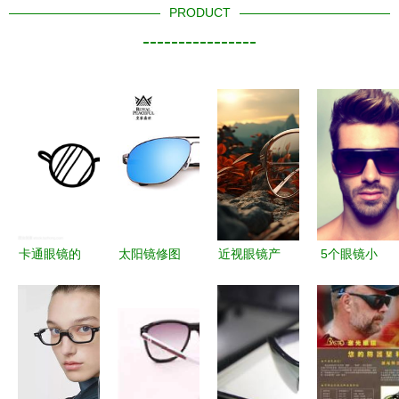
PRODUCT
----------------
卡通眼镜的
太阳镜修图
近视眼镜产
5个眼镜小
矢量图绘制
技巧 打造
品摄影 捕
技巧，即刻
指南
专业级墨镜
捉细节，彰
提升颜值变
主图与详情
显品质
型男
页产品图