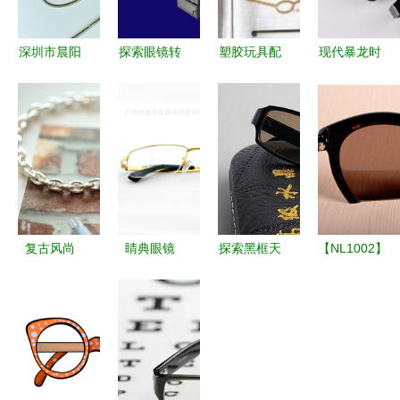
深圳市晨阳
探索眼镜转
塑胶玩具配
现代暴龙时
金属制品
盘H 019 广
件 从儿童
尚半框眼镜
眼镜及配件
州精成工艺
玩具到创意
架6812 多
全览
制品厂的匠
眼镜的跨界
色可选，低
心之作
应用
价批发的商
务与文教良
伴
复古风尚
睛典眼镜
探索黑框天
【NL1002】
J007呛口
以高品质纯
然水晶平光
时尚之选
小辣椒标志
钛眼镜，定
眼镜的魅力
深圳诺龙半
太阳镜全方
义时尚与舒
品质与品味
框偏光太阳
位解析
适
的融合
镜，打造个
性魅力