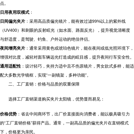
点。
日用夜用双模式
：
日间偏光夹片
：采用高品质偏光镜片，能有效过滤99%以上的紫外线
（UV400）和刺眼的反射眩光（如水面、路面反光），提升视觉清晰度
与舒适度，是驾驶、钓鱼、户外运动的绝佳伴侣。
夜间增亮夹片
：通常采用黄色或琥珀色镜片，能在夜间或低光照环境下，
增强对比度，减轻对面车辆远光灯造成的眩目感，提升夜间行车安全性。
通用适配性
：设计轻巧，夹持力适中且不伤原镜片，男女款式多样，能适
配大多数光学镜框，实现“一副镜架，多种功能”。
二、工厂直销：价格与品质的双重保障
选择工厂直销渠道购买夹片太阳镜，优势显而易见：
价格优势
：省去中间商环节，出厂价直接面向消费者，能以极具吸引力
的“工厂直销价格”获得产品。通常，一副高品质的偏光夹片在直销模式
下，价格更为亲民。