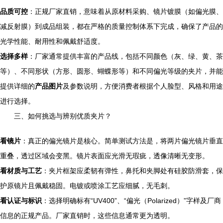
品质可控
：正规厂家直销，意味着从原材料采购、镜片镀膜（如偏光膜、
减反射膜）到成品组装，都在严格的质量控制体系下完成，确保了产品的
光学性能、耐用性和佩戴舒适度。
选择多样
：厂家通常提供丰富的产品线，包括不同颜色（灰、绿、黄、茶
等）、不同形状（方形、圆形、蝴蝶形等）和不同偏光等级的夹片，并能
提供详细的
产品图片
及参数说明，方便消费者根据个人脸型、风格和用途
进行选择。
三、如何挑选与辨别优质夹片？
看镜片
：真正的偏光镜片是核心。简单测试方法是，将两片偏光镜片垂直
重叠，透过区域会变黑。镜片表面应光滑无瑕疵，透像清晰无变形。
看材质与工艺
：夹片框架应柔韧有弹性，鼻托和夹脚处有硅胶防滑套，保
护原镜片且佩戴稳固。电镀或喷涂工艺应细腻，无毛刺。
看认证与标识
：选择明确标有“UV400”、“偏光（Polarized）”字样及厂商
信息的正规产品。厂家直销时，这些信息通常更为透明。