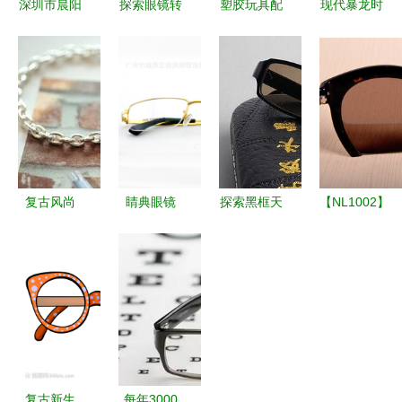
深圳市晨阳
探索眼镜转
塑胶玩具配
现代暴龙时
金属制品
盘H 019 广
件 从儿童
尚半框眼镜
眼镜及配件
州精成工艺
玩具到创意
架6812 多
全览
制品厂的匠
眼镜的跨界
色可选，低
心之作
应用
价批发的商
务与文教良
伴
复古风尚
睛典眼镜
探索黑框天
【NL1002】
J007呛口
以高品质纯
然水晶平光
时尚之选
小辣椒标志
钛眼镜，定
眼镜的魅力
深圳诺龙半
太阳镜全方
义时尚与舒
品质与品味
框偏光太阳
位解析
适
的融合
镜，打造个
性魅力
复古新生
每年3000