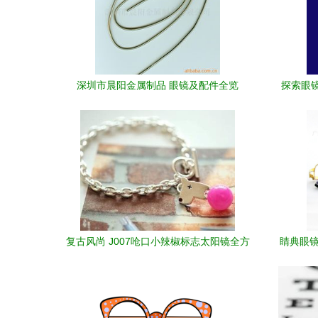
深圳市晨阳金属制品 眼镜及配件全览
探索眼镜
复古风尚 J007呛口小辣椒标志太阳镜全方
睛典眼镜
位解析