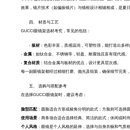
效果，镜片技术（如偏振镜片）与镜框设计相辅相成，是夏
四、 材质与工艺
GUCCI眼镜架选材考究，常见的包括：
-
板材
：色彩丰富，质感温润，可塑性强，能打造出多样
-
金属
：如钛合金、不锈钢等，轻盈、耐腐蚀且富有现代感。
-
复合材质
：结合金属与板材的优点，设计更具层次感。
每一副眼镜架都经过精细打磨、抛光及组装，确保细节完美
五、 选购与搭配参考
在选择GUCCI眼镜架时，建议考虑：
脸型匹配
：圆脸适合方形或棱角分明的款式；方脸则可选择
使用场景
：商务场合适合选择经典、简洁的款式；休闲或时
个人风格
：眼镜是个人风格的延伸，选择与自身衣橱和气质