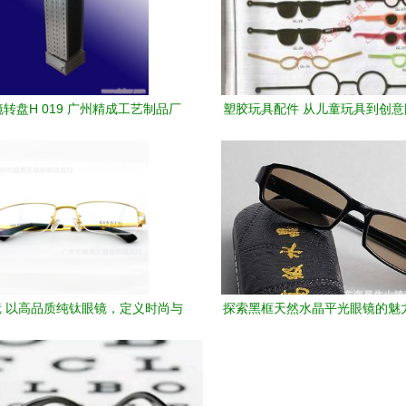
转盘H 019 广州精成工艺制品厂
塑胶玩具配件 从儿童玩具到创
的匠心之作
界应用
 以高品质纯钛眼镜，定义时尚与
探索黑框天然水晶平光眼镜的魅
舒适
品味的融合