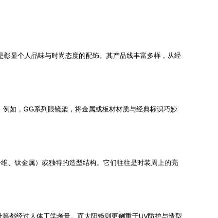
更是彰显个人品味与时尚态度的配饰。其产品线丰富多样，从经
号。例如，GG系列眼镜架，将金属或板材材质与经典标识巧妙
纤维、钛金属）或独特的造型结构。它们往往是时装周上的亮
计等都经过人体工学考量。而太阳镜则更侧重于UV防护与造型