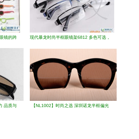
意眼镜的跨
现代暴龙时尚半框眼镜架6812 多色可选，
低价批发的商务与文教良伴
力 品质与
【NL1002】时尚之选 深圳诺龙半框偏光
太阳镜，打造个性魅力