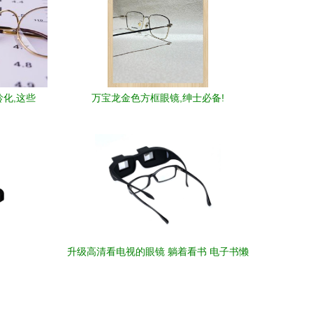
龄化,这些
万宝龙金色方框眼镜,绅士必备!
升级高清看电视的眼镜 躺着看书 电子书懒
人眼镜 卧式眼镜 折射镜