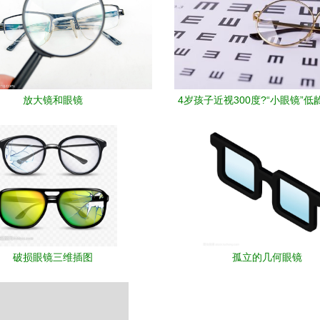
放大镜和眼镜
4岁孩子近视300度?“小眼镜”低
问题要注意→
破损眼镜三维插图
孤立的几何眼镜