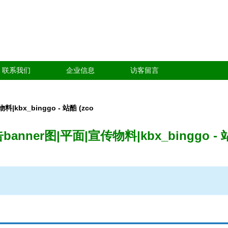
联系我们
企业信息
访客留言
kbx_binggo - 站酷 (zco
anner图|平面|宣传物料|kbx_binggo - 站