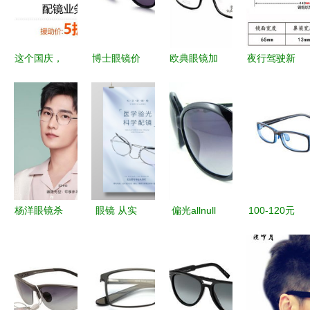
这个国庆，
博士眼镜价
欧典眼镜加
夜行驾驶新
为你摘下眼
格查询指南
盟费与开店
选择 王会
镜
如何通过比
成本全解析
正个体经营
价与返利网
投入多少？
夜视镜
精明消费
前景好吗？
3043全解
析
杨洋眼镜杀
眼镜 从实
偏光allnull
100-120元
荧幕内外的
用工具到时
眼镜价格查
近视眼镜价
儒雅风采
尚配饰的演
询与评测
格查询与购
变
以40-50元
买指南
价位为例