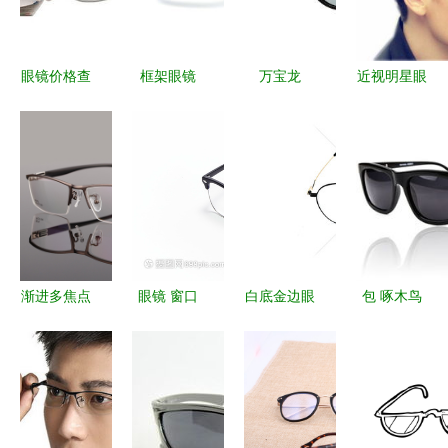
眼镜价格查
框架眼镜
万宝龙
近视明星眼
询与比价指
不仅是视力
Streamlined
镜价格查询
南 聚焦
矫正的工
系列太阳眼
及比价指南
190-700元
具，更是时
镜 优雅与
100-140元
区间的高性
尚与舒适的
功能的完美
区间性价比
价比选择
完美结合
融合
分析
渐进多焦点
眼镜 窗口
白底金边眼
包 啄木鸟
老花镜 男
背后的人生
镜高清图片
眼镜价格、
士远近两用
风景
素材免费下
比价导购与
智能变焦眼
载
评测 易购
镜的革命性
网眼镜选购
创新
指南